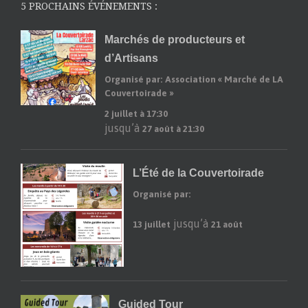
5 PROCHAINS ÉVÉNEMENTS :
Marchés de producteurs et
d’Artisans
Organisé par: Association « Marché de LA
Couvertoirade »
2 juillet à 17:30
jusqu’à
27 août à 21:30
L’Été de la Couvertoirade
Organisé par:
jusqu’à
13 juillet
21 août
Guided Tour