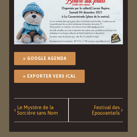
+ GOOGLE AGENDA
+ EXPORTER VERS ICAL
Navigation
Le Mystère de la
Festival des
Sorcière sans Nom
Épouvantails
Événément