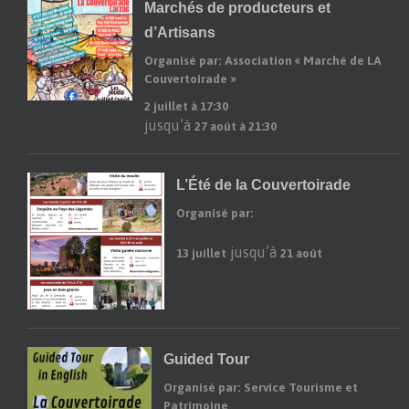
Marchés de producteurs et
d’Artisans
Organisé par: Association « Marché de LA
Couvertoirade »
2 juillet à 17:30
jusqu’à
27 août à 21:30
L’Été de la Couvertoirade
Organisé par:
jusqu’à
13 juillet
21 août
Guided Tour
Organisé par: Service Tourisme et
Patrimoine