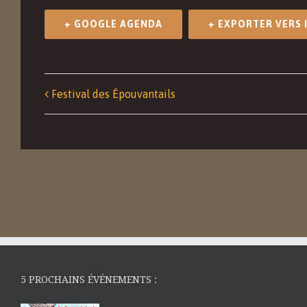
+ GOOGLE AGENDA
+ EXPORTER VERS 
Navigation
Festival des Épouvantails
Événément
5 PROCHAINS ÉVÉNEMENTS :