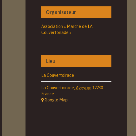
Organisateur
Association « Marché de LA
Couvertoirade »
Lieu
La Couvertoirade
La Couvertoirade
,
Aveyron
12230
France
+ Google Map