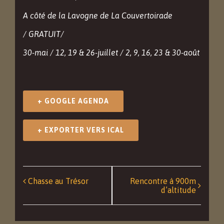
A côté de la Lavogne de La Couvertoirade
/ GRATUIT/
30-mai / 12, 19 & 26-juillet / 2, 9, 16, 23 & 30-août
+ GOOGLE AGENDA
+ EXPORTER VERS ICAL
Navigation
Chasse au Trésor
Rencontre à 900m
d’altitude
Événément