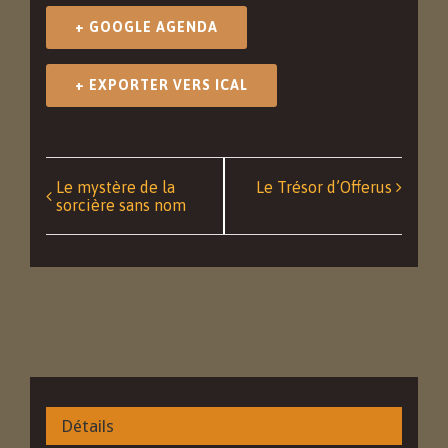
+ GOOGLE AGENDA
+ EXPORTER VERS ICAL
Navigation
Le mystère de la
Le Trésor d’Offerus
sorcière sans nom
Événément
Détails