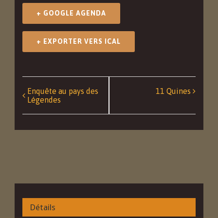
+ GOOGLE AGENDA
+ EXPORTER VERS ICAL
Navigation
Enquête au pays des
11 Quines
Légendes
Événément
Détails