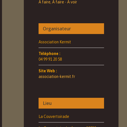
A faire
,
A faire - A voir
Organisateur
Association Kermit
Téléphone :
04 99 91 20 58
Site Web :
association-kermit.fr
Lieu
La Couvertoirade