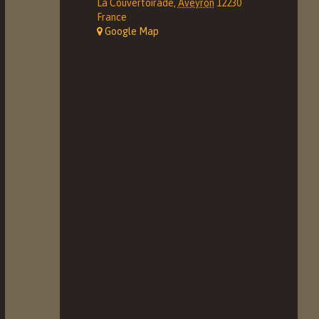
La Couvertoirade
,
Aveyron
12230
France
+ Google Map