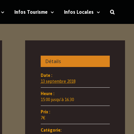
Infos Tourisme
Infos Locales
Détails
Date :
13 septembre 2018
Heure :
15:00 jusqu’à 16:30
Prix :
7€
Catégorie: