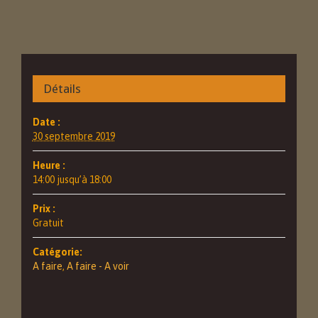
Détails
Date :
30 septembre 2019
Heure :
14:00 jusqu’à 18:00
Prix :
Gratuit
Catégorie:
A faire
,
A faire - A voir