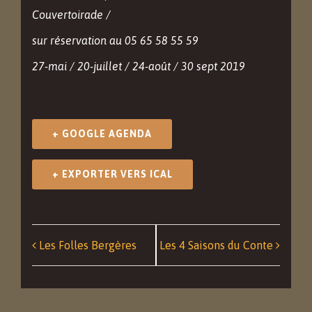
Couvertoirade /
sur réservation au 05 65 58 55 59
27-mai / 20-juillet / 24-août / 30 sept 2019
+ GOOGLE AGENDA
+ EXPORTER VERS ICAL
Navigation
Les Folles Bergères
Les 4 Saisons du Conte
Événément