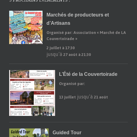
5 PROCHAINS ÉVÉNEMENTS :
Marchés de producteurs et
d’Artisans
Organisé par: Association « Marché de LA
Couvertoirade »
2 juillet à 17:30
jusqu’à
27 août à 21:30
L’Été de la Couvertoirade
Organisé par:
jusqu’à
13 juillet
21 août
Guided Tour